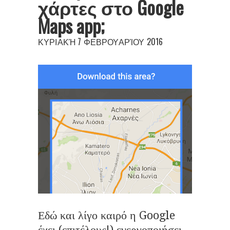
χάρτες στο Google
Maps app;
ΚΥΡΙΑΚΉ 7 ΦΕΒΡΟΥΑΡΊΟΥ 2016
Εδώ και λίγο καιρό η Google
έχει (επιτέλους!) ενεργοποιήσει