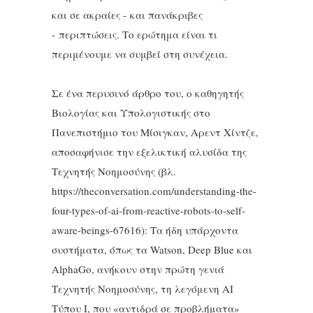
και σε ακραίες - και πανάκριβες
- περιπτώσεις. Το ερώτημα είναι τι
περιμένουμε να συμβεί στη συνέχεια.
Σε ένα περυσινό άρθρο του, ο καθηγητής
Βιολογίας και Υπολογιστικής στο
Πανεπιστήμιο του Μίσιγκαν, Αρεντ Χίντζε,
αποσαφήνισε την εξελικτική αλυσίδα της
Τεχνητής Νοημοσύνης (βλ.
https://theconversation.com/understanding-the-
four-types-of-ai-from-reactive-robots-to-self-
aware-beings-67616): Τα ήδη υπάρχοντα
συστήματα, όπως τα Watson, Deep Blue και
AlphaGo, ανήκουν στην πρώτη γενιά
Τεχνητής Νοημοσύνης, τη λεγόμενη ΑΙ
Τύπου Ι, που «αντιδρά σε προβλήματα»