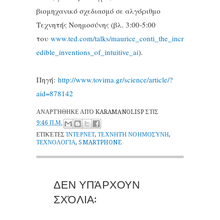
βιομηχανικό σχεδιασμό σε αλγόριθμο
Τεχνητής Νοημοσύνης (βλ. 3:00-5:00
του
www.ted.com/talks/maurice_conti_the_incr
edible_inventions_of_intuitive_ai
).
Πηγή:
http://www.tovima.gr/science/article/?
aid=878142
ΑΝΑΡΤΉΘΗΚΕ ΑΠΌ
KARAMANOLISP
ΣΤΙΣ
9:46 Π.Μ.
ΕΤΙΚΈΤΕΣ
ΊΝΤΕΡΝΕΤ
,
ΤΕΧΝΗΤΉ ΝΟΗΜΟΣΎΝΗ
,
ΤΕΧΝΟΛΟΓΊΑ
,
SMARTPHONE
ΔΕΝ ΥΠΆΡΧΟΥΝ
ΣΧΌΛΙΑ: