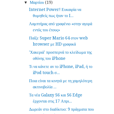
Μαρτίου
(19)
▼
Internet Power! Ευκαιρία να
θυμηθείς πως ήταν το I...
Λαμπτήρας από γραφένιο «στην αγορά
εντός του έτους»
Παίξε Super Mario 64 στον web
browser με HD γραφικά
'Χακεριά' προσπερνά το κλείδωμα της
οθόνης του iPhone
Τι να κάνετε αν το iPhone, iPad, ή το
iPod touch σ...
Ποια είναι τα κινητά με τη χαμηλότερη
ακτινοβολία ...
Τα νέα Galaxy S6 και S6 Edge
έρχονται στις 17 Απρι...
Δωρεάν στο διαδίκτυο: 9 πράγματα που