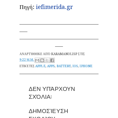
Πηγή:
iefimerida.gr
______________________________
___
______________________________
___
ΑΝΑΡΤΉΘΗΚΕ ΑΠΌ
KARAMANOLISP
ΣΤΙΣ
9:22 Μ.Μ.
ΕΤΙΚΈΤΕΣ
APPLE
,
APPS
,
BATTERY
,
IOS
,
IPHONE
ΔΕΝ ΥΠΆΡΧΟΥΝ
ΣΧΌΛΙΑ:
ΔΗΜΟΣΊΕΥΣΗ